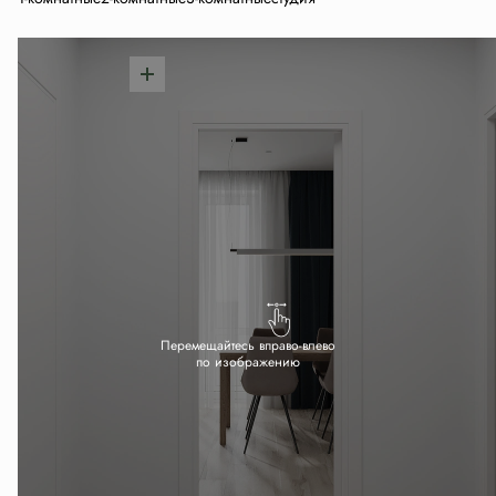
Перемещайтесь вправо-влево
по изображению