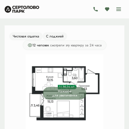
2
1-комнатная
36.24 м
7 139 280 руб.
Ипотека
от 20 772 руб./мес.
Чистовая отделка
С лоджией
12 человек
смотрели эту квартиру за 24 часа
Нажмите
для увеличения