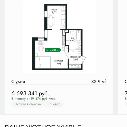
Студия
32.9 м
2
С
6 693 341
руб.
В ипотеку от 19 474 руб./мес.
В
Чистовая отделка
Во двор