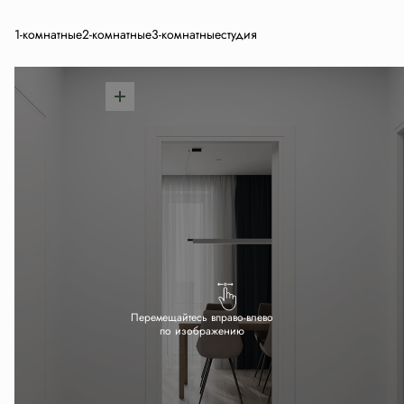
1-комнатные
2-комнатные
3-комнатные
студия
Перемещайтесь вправо-влево
по изображению