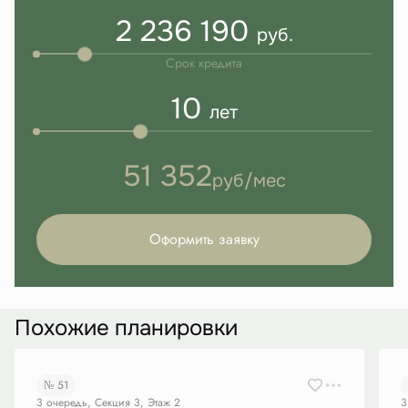
2 236 190
руб.
Срок кредита
10
лет
51 352
руб/мес
Оформить заявку
Похожие планировки
№ 51
3 очередь, Секция 3, Этаж 2
3