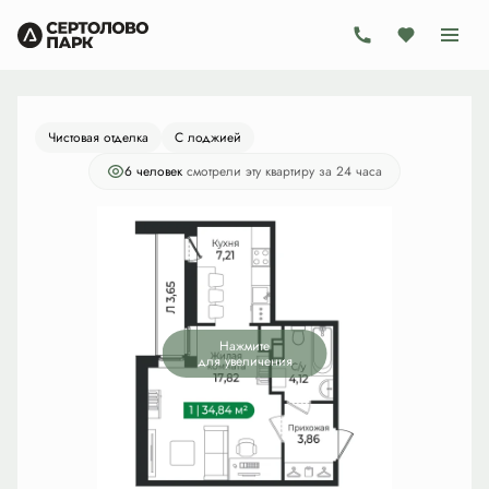
2
1-комнатная
34.84 м
6 933 160 руб.
Ипотека
от 20 172 руб./мес.
Чистовая отделка
С лоджией
6 человек
смотрели эту квартиру за 24 часа
Нажмите
для увеличения