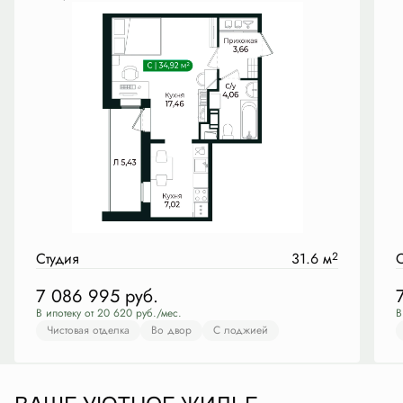
Студия
31.6 м
2
С
7 086 995
руб.
В ипотеку от 20 620 руб./мес.
В
Чистовая отделка
Во двор
С лоджией