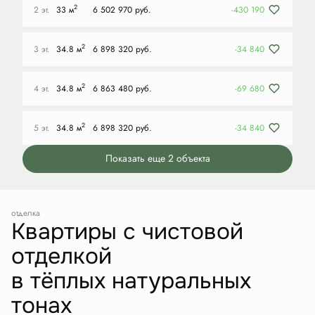
2
2 эт.
33 м
6 502 970 руб.
-430 190
2
3 эт.
34.8 м
6 898 320 руб.
-34 840
2
4 эт.
34.8 м
6 863 480 руб.
-69 680
2
5 эт.
34.8 м
6 898 320 руб.
-34 840
Показать еще 2 объектa
отделка
Квартиры с чистовой
отделкой
в тёплых натуральных
тонах