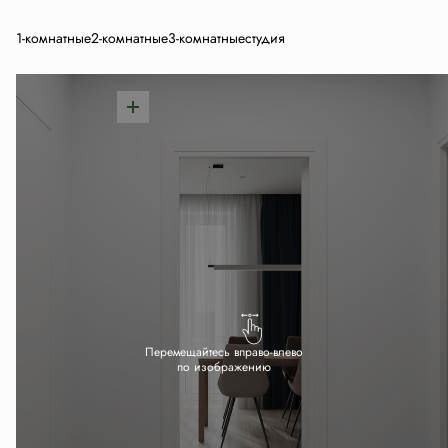
1-комнатные
2-комнатные
3-комнатные
студия
Перемещайтесь вправо-влево
по изображению