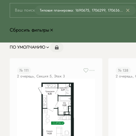
Ваш поиск
Типовая планировка: 1690675, 1706299, 1706365, 1706388, 1983546, 2007108, 2007114
Сбросить фильтры
ПО УМОЛЧАНИЮ
Показать забронированные
№ 111
№ 138
2 очередь, Секция 5, Этаж 3
2 очередь, 