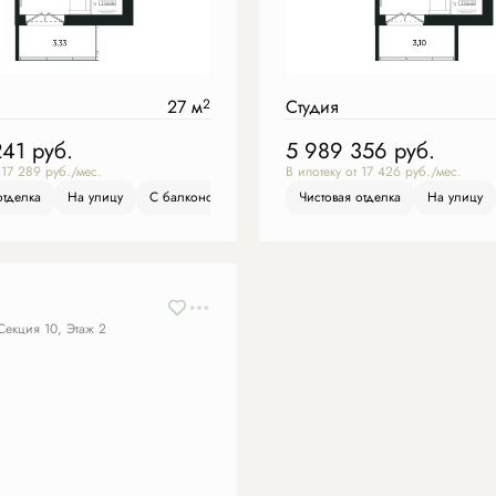
27 м
2
Студия
241
руб.
5 989 356
руб.
 17 289 руб./мес.
В ипотеку от 17 426 руб./мес.
отделка
На улицу
На улицу
С балконом
С балконом
Чистовая отделка
Чистовая отделка
На улицу
На улицу
С бал
Секция 10, Этаж 2