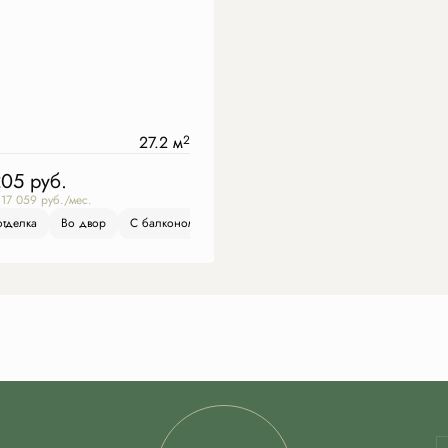
27.2 м
2
205
руб.
 17 059 руб./мес.
отделка
Во двор
Во двор
С балконом
С балконом
Чистовая отделка
Во двор
С балк