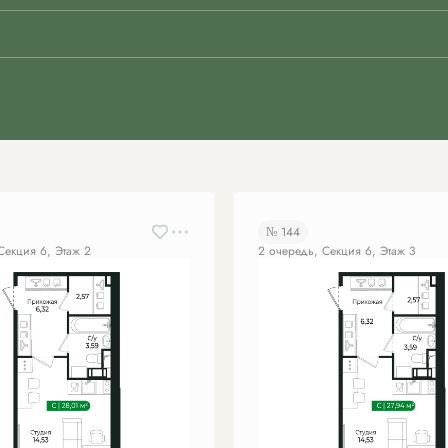
№ 144
Секция 6, Этаж 2
2 очередь, Секция 6, Этаж 3