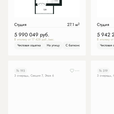
Студия
27.1 м
2
Студия
5 990 049
руб.
5 942 
В ипотеку от 17 428 руб./мес.
В ипотеку от
Чистовая отделка
На улицу
С балконом
Чистовая отделка
Чистовая 
№ 193
№ 319
3 очередь, Секция 7, Этаж 6
3 очередь, 