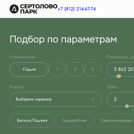
+7 (812) 214-67-74
Подбор по параметрам
Комнатность
Стоимость, р
Студия
1
2
3
Корпус
Этаж
Выберите параметр
Балкон/Лоджия
Гардеробная
Европланировка