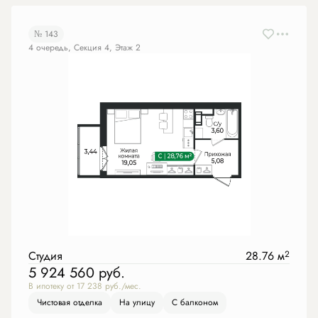
№ 143
4 очередь, Секция 4, Этаж 2
Студия
28.76 м
2
5 924 560
руб.
В ипотеку от 17 238 руб./мес.
Чистовая отделка
На улицу
С балконом