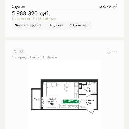
Студия
28.79 м
2
5 988 320
руб.
В ипотеку от 17 423 руб./мес.
Чистовая отделка
На улицу
С балконом
№ 167
4 очередь, Секция 4, Этаж 6