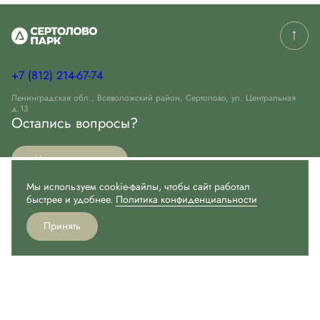
+7 (812) 214-67-74
Ленинградская обл., Всеволожский район, Сертолово, ул. Центральная
д.13
Остались вопросы?
Мы перезвоним
Мы используем cookie-файлы и другие аналогичные
технологии. Пользуясь данным сайтом, Вы не возражаете
Мы используем cookie-файлы, чтобы сайт работал
против использования этих технологий.
быстрее и удобнее.
Политика конфиденциальности
Вконтакте
Telegram
RuTube
Дзен
Проектная декларация на сайте наш.дом.рф
Политика обработки персональных данных
Принять
Подтверждаю
Разработано
© Сертолово Парк, 2026