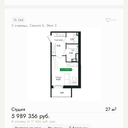
№ 144
2 очередь, Секция 6, Этаж 3
Студия
27 м
2
5 989 356
руб.
В ипотеку от 17 426 руб./мес.