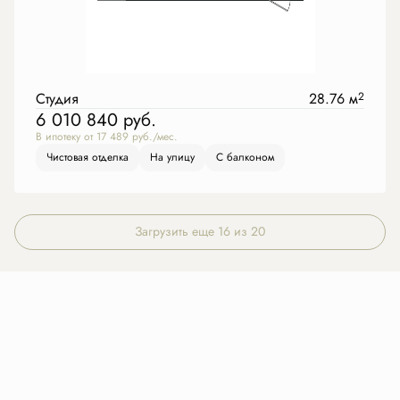
Студия
28.76 м
2
6 010 840
руб.
В ипотеку от 17 489 руб./мес.
Чистовая отделка
На улицу
С балконом
Загрузить еще 16 из 20