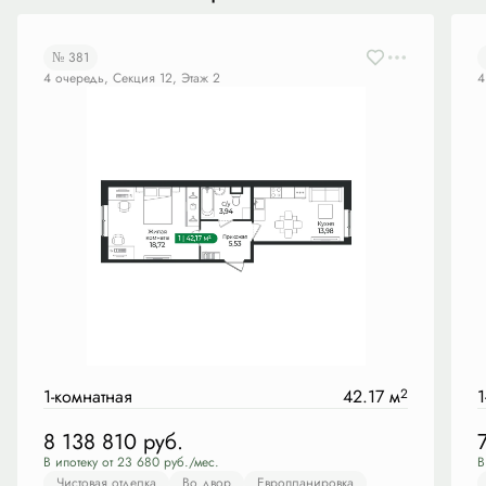
№ 381
4 очередь, Секция 12, Этаж 2
4
1-комнатная
42.17 м
2
1
8 138 810
руб.
В ипотеку от 23 680 руб./мес.
В
Чистовая отделка
Во двор
Европланировка