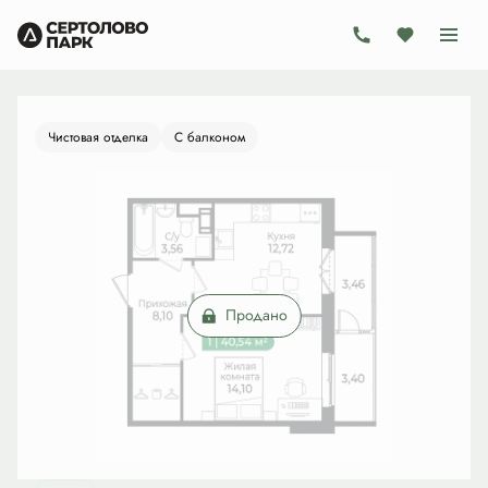
2
1-комнатная
40.54 м
Цена по запросу
Ипотека
от 22 883 руб./мес.
Чистовая отделка
С балконом
Продано