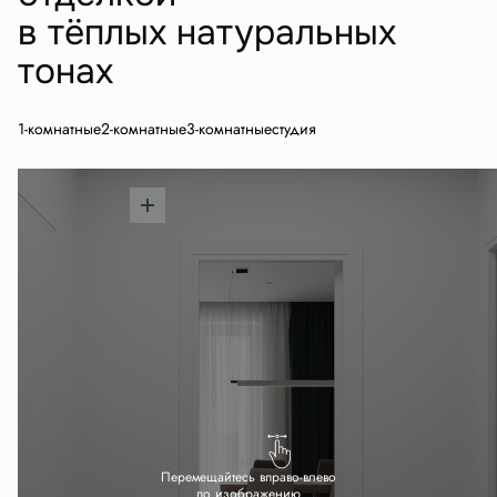
в тёплых натуральных
тонах
1-комнатные
2-комнатные
3-комнатные
студия
Перемещайтесь вправо-влево
по изображению