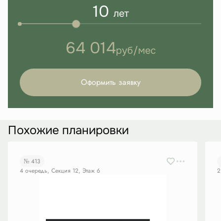
10
лет
64 014
руб/мес
Оформить заявку
Похожие планировки
№ 413
4 очередь, Секция 12, Этаж 6
2