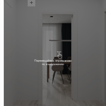
Перемещайтесь вправо-влево
по изображению