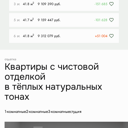
2
3 эт.
41.8 м
9 109 390 руб.
-151 685
2
5 эт.
41.7 м
9 159 447 руб.
-101 628
2
6 эт.
41.8 м
9 312 079 руб.
+51 004
отделка
Квартиры с чистовой
отделкой
в тёплых натуральных
тонах
1-комнатные
2-комнатные
3-комнатные
студия