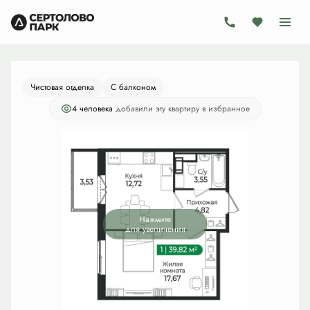
2
1-комнатная
39.82 м
8 163 100 руб.
Ипотека
от 23 751 руб./мес.
Чистовая отделка
С балконом
4 человекa
добавили эту квартиру в избранное
Нажмите
для увеличения