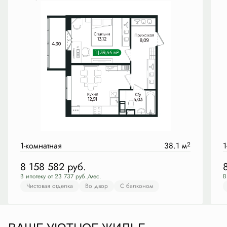
1-комнатная
38.1 м
2
1
8 158 582
руб.
В ипотеку от 23 737 руб./мес.
В
Чистовая отделка
Во двор
С балконом