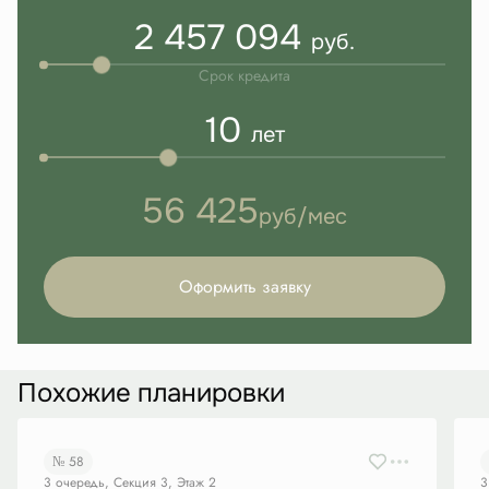
2 457 094
руб.
Срок кредита
10
лет
56 425
руб/мес
Оформить заявку
Похожие планировки
№ 58
3 очередь, Секция 3, Этаж 2
3