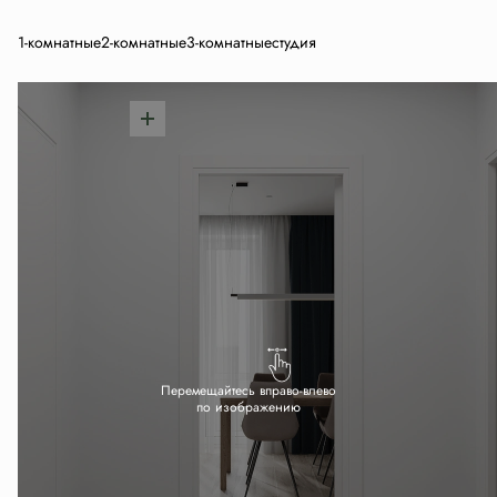
1-комнатные
2-комнатные
3-комнатные
студия
Перемещайтесь вправо-влево
по изображению