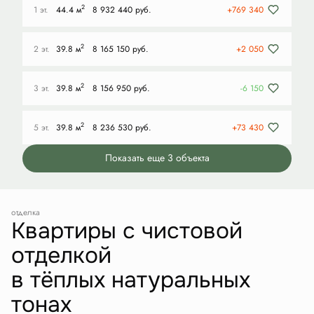
2
1 эт.
44.4 м
8 932 440 руб.
+769 340
2
2 эт.
39.8 м
8 165 150 руб.
+2 050
2
3 эт.
39.8 м
8 156 950 руб.
-6 150
2
5 эт.
39.8 м
8 236 530 руб.
+73 430
Показать еще 3 объектa
отделка
Квартиры с чистовой
отделкой
в тёплых натуральных
тонах