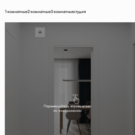
1-комнатные
2-комнатные
3-комнатные
студия
Перемещайтесь вправо-влево
по изображению