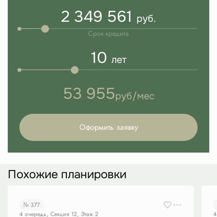
2 349 561
руб.
Срок кредита
10
лет
53 955
руб/мес
Оформить заявку
Похожие планировки
№ 377
4 очередь, Секция 12, Этаж 2
4