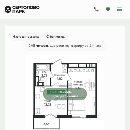
2
1-комнатная
40.03 м
7 805 850 руб.
Ипотека
от 22 711 руб./мес.
Чистовая отделка
С балконом
8 человек
смотрели эту квартиру за 24 часа
Нажмите
для увеличения