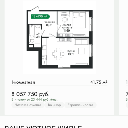
1-комнатная
41.75 м
2
1
8 057 750
руб.
В ипотеку от 23 444 руб./мес.
В
Чистовая отделка
Во двор
Европланировка