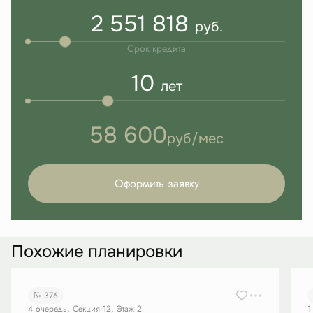
2 551 818
руб.
Срок кредита
10
лет
58 600
руб/мес
Оформить заявку
Похожие планировки
№ 376
4 очередь, Секция 12, Этаж 2
1