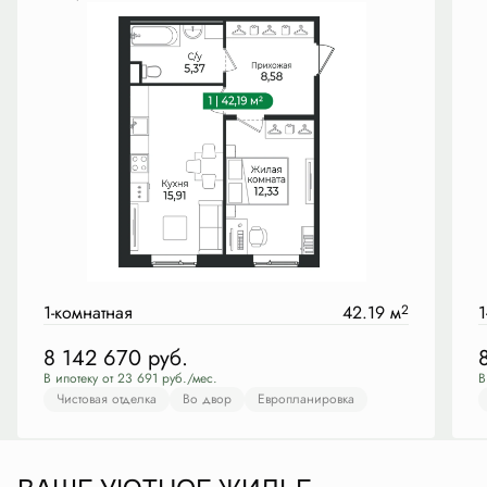
1-комнатная
42.19 м
2
1
8 142 670
руб.
В ипотеку от 23 691 руб./мес.
В
Чистовая отделка
Во двор
Европланировка