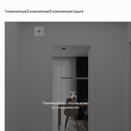
1-комнатные
2-комнатные
3-комнатные
студия
Перемещайтесь вправо-влево
по изображению