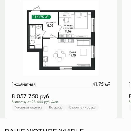
1-комнатная
41.75 м
2
1
8 057 750
руб.
В ипотеку от 23 444 руб./мес.
В
Чистовая отделка
Во двор
Европланировка