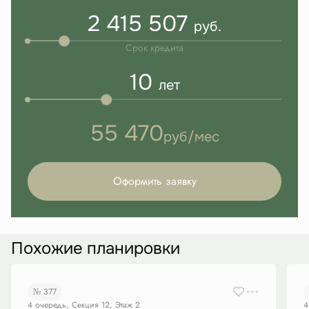
2 415 507
руб.
Срок кредита
10
лет
55 470
руб/мес
Оформить заявку
Похожие планировки
№ 377
4 очередь, Секция 12, Этаж 2
4