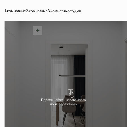
1-комнатные
2-комнатные
3-комнатные
студия
Перемещайтесь вправо-влево
по изображению