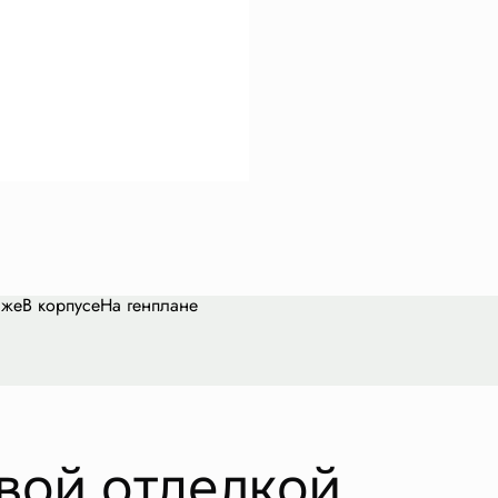
аже
В корпусе
На генплане
вой отделкой