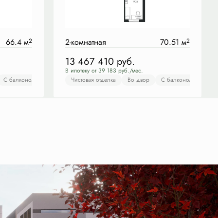
66.4 м
2
2-комнатная
70.51 м
2
13 467 410
руб.
В ипотеку от 39 183 руб./мес.
Во двор
С балконом
С лоджией
С лоджией
Чистовая отделка
Европланировка
Европланировка
Во двор
Чистовая отделка
С балконом
Во дв
С ло