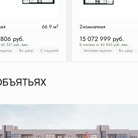
ная
66.9 м
2
2-комнатная
 806
руб.
15 072 999
руб.
т 42 327 руб./мес.
В ипотеку от 43 855 руб./мес.
отделка
товая отделка
Во двор
Во двор
С лоджией
С балконом
Европланировка
С лоджией
Чистовая отделка
Чистовая отделка
Во двор
ОБЪЯТЬЯХ