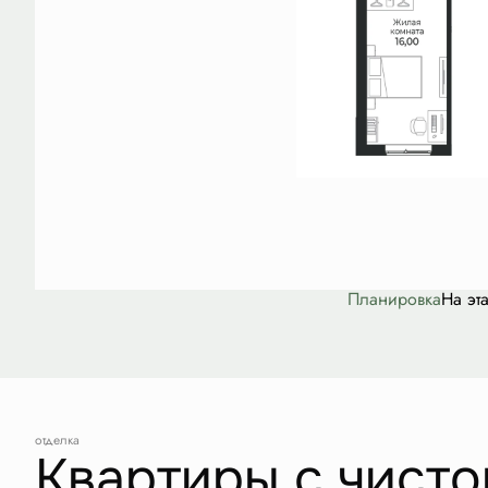
Планировка
На эт
отделка
Квартиры с чисто