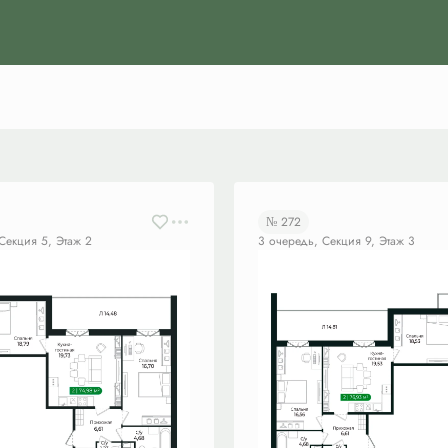
№ 272
Секция 5, Этаж 2
3 очередь, Секция 9, Этаж 3