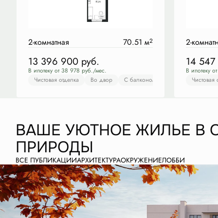
2-комнатная
70.51 м
2
2-комнат
13 396 900
руб.
14 547
В ипотеку от 38 978 руб./мес.
В ипотеку о
Чистовая отделка
Во двор
С балконом
С лоджией
Чистовая 
Чис
ВАШЕ УЮТНОЕ ЖИЛЬЕ В 
ПРИРОДЫ
ВСЕ ПУБЛИКАЦИИ
АРХИТЕКТУРА
ОКРУЖЕНИЕ
ЛОББИ