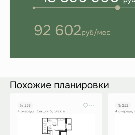
92 602
руб/мес
Похожие планировки
№ 258
№ 252
4 очередь, Секция 6, Этаж 6
4 очередь, 