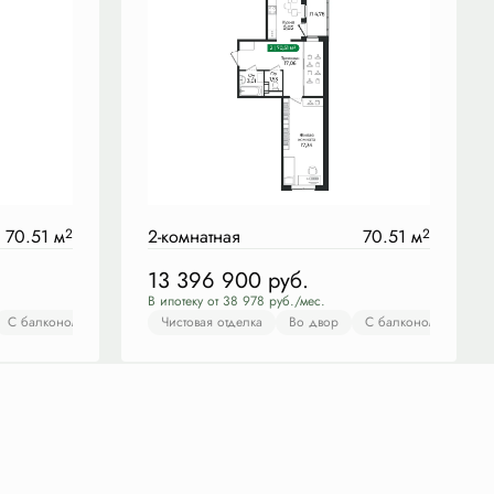
70.51 м
2
2-комнатная
70.51 м
2
13 396 900
руб.
В ипотеку от 38 978 руб./мес.
вор
С балконом
С балконом
С лоджией
С лоджией
Чистовая отделка
Чистовая отделка
Во двор
Во двор
С балконом
С балконом
С ло