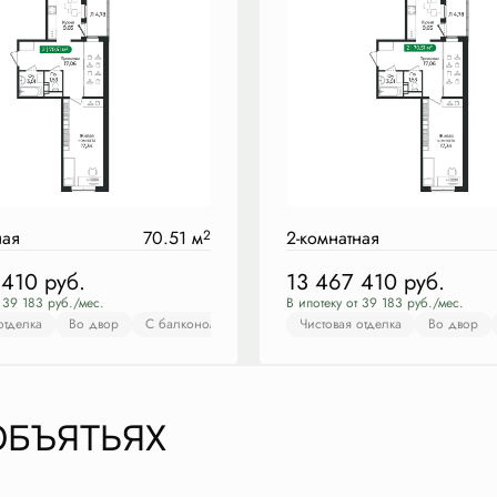
ная
70.51 м
2
2-комнатная
 410
руб.
13 467 410
руб.
т 39 183 руб./мес.
В ипотеку от 39 183 руб./мес.
отделка
товая отделка
Во двор
Во двор
С балконом
С балконом
С лоджией
С лоджией
Чистовая отделка
Чистовая отделка
Во двор
Во д
ОБЪЯТЬЯХ