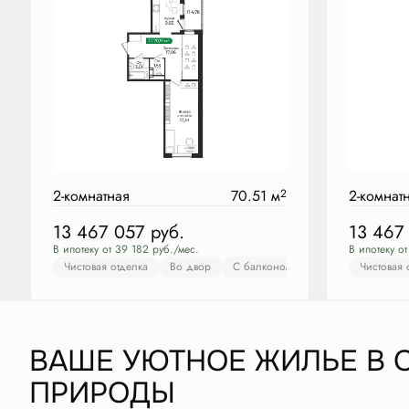
2-комнатная
70.51 м
2
2-комнат
13 467 057
руб.
13 467
В ипотеку от 39 182 руб./мес.
В ипотеку о
Чистовая отделка
Во двор
С балконом
С лоджией
Чистовая 
Чис
ВАШЕ УЮТНОЕ ЖИЛЬЕ В 
ПРИРОДЫ