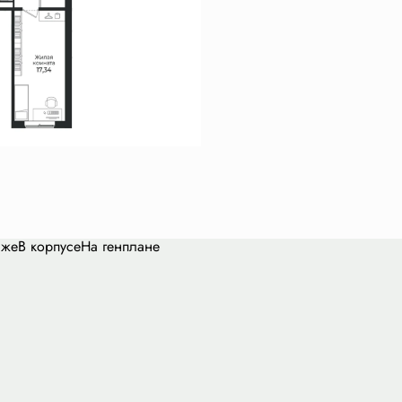
аже
В корпусе
На генплане