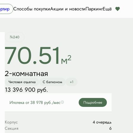
Забронировать
ртир
Способы покупки
Акции и новости
Паркинг
Ещё
№240
70.51
2
м
2-комнатная
Чистовая отделка
С балконом
+1
13 396 900 руб.
Ипотека
от 38 978 руб./мес
Подробнее
Корпус
4 очередь
Секция
6