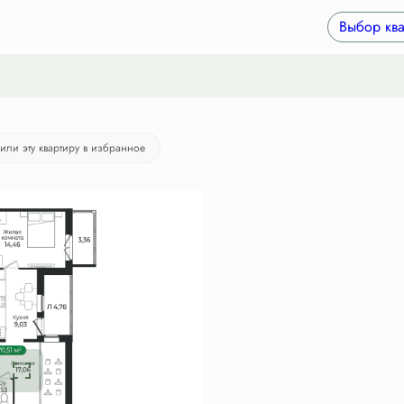
ка
от 38 978 руб./мес.
Выбор ква
рели эту квартиру за 24 часа