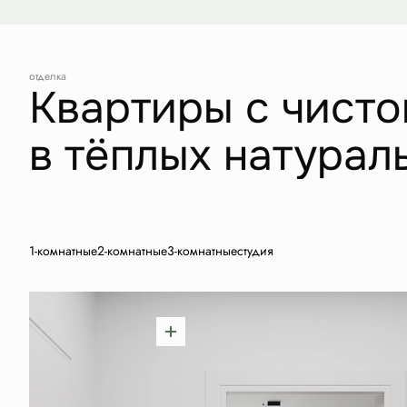
отделка
Квартиры с чисто
в тёплых натурал
1-комнатные
2-комнатные
3-комнатные
студия