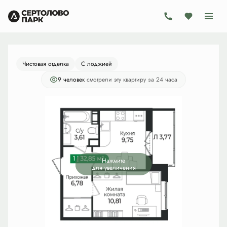
2
1-комнатная
32.85 м
6 832 800 руб.
Ипотека
от 19 880 руб./мес.
Чистовая отделка
С лоджией
9 человек
смотрели эту квартиру за 24 часа
Нажмите
для увеличения