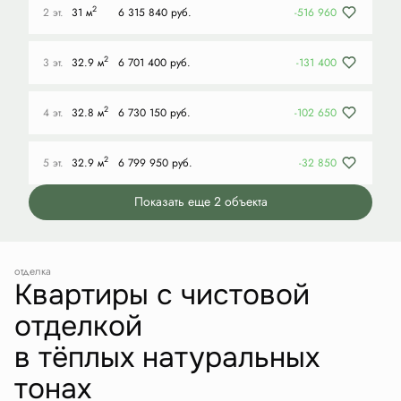
2
2 эт.
31 м
6 315 840 руб.
-516 960
2
3 эт.
32.9 м
6 701 400 руб.
-131 400
2
4 эт.
32.8 м
6 730 150 руб.
-102 650
2
5 эт.
32.9 м
6 799 950 руб.
-32 850
Показать еще 2 объектa
отделка
Квартиры с чистовой
отделкой
в тёплых натуральных
тонах