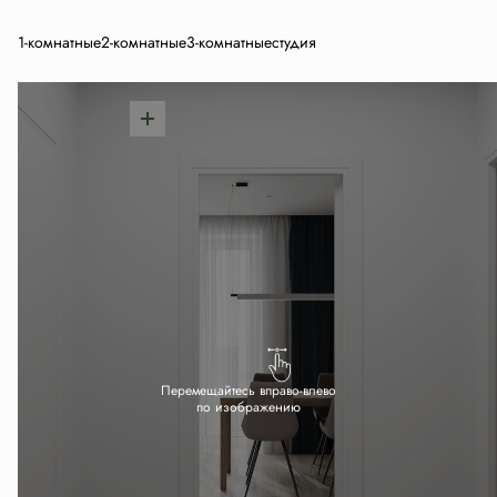
1-комнатные
2-комнатные
3-комнатные
студия
Перемещайтесь вправо-влево
по изображению