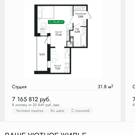
Студия
31.8 м
2
С
7 165 812
руб.
В ипотеку от 20 849 руб./мес.
В
Чистовая отделка
Во двор
С лоджией