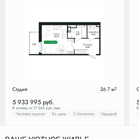
Студия
26.7 м
2
С
5 933 995
руб.
В ипотеку от 17 265 руб./мес.
В
Чистовая отделка
Во двор
С балконом
Гардеробная