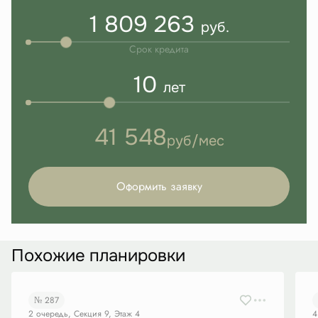
1 809 263
руб.
Срок кредита
10
лет
41 548
руб/мес
Оформить заявку
Похожие планировки
№ 287
2 очередь, Секция 9, Этаж 4
4