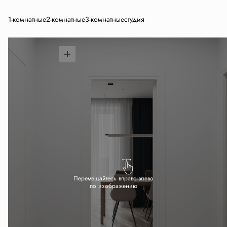
1-комнатные
2-комнатные
3-комнатные
студия
Перемещайтесь вправо-влево
по изображению