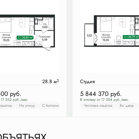
28.8 м
2
Студия
800
руб.
5 844 370
руб.
 17 262 руб./мес.
В ипотеку от 17 004 руб./мес.
отделка
истовая отделка
На улицу
Во двор
С балконом
С балконом
Чистовая отделка
Гардеробная
Чистовая отделка
На улицу
Во двор
С бал
ОБЪЯТЬЯХ