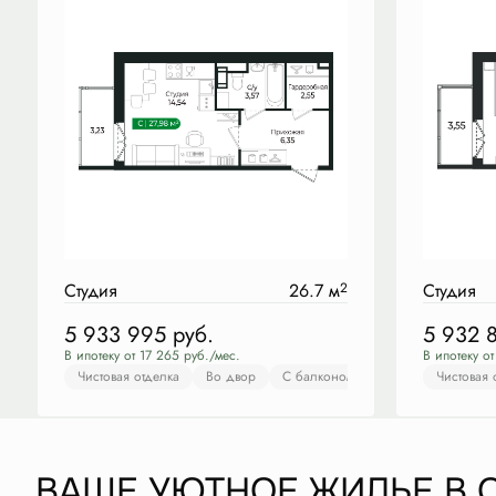
Студия
26.7 м
2
Студия
5 933 995
руб.
5 932 
В ипотеку от 17 265 руб./мес.
В ипотеку от
Чистовая отделка
Во двор
С балконом
Гардеробная
Чистовая 
Ч
ВАШЕ УЮТНОЕ ЖИЛЬЕ В 