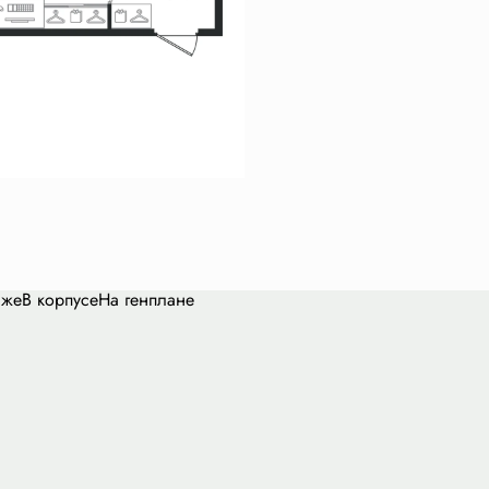
аже
В корпусе
На генплане