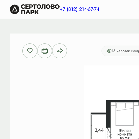
2
Студия
28.76 м
5 867 040 руб.
+7 (812) 214-67-74
Ипотека
от 17 07
13 человек
смот