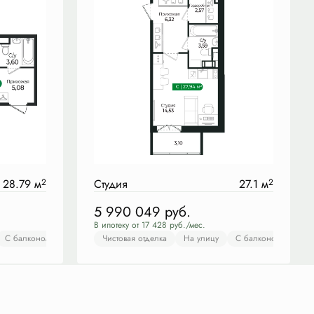
28.79 м
2
Студия
27.1 м
2
5 990 049
руб.
В ипотеку от 17 428 руб./мес.
коном
С балконом
Чистовая отделка
Чистовая отделка
Во двор
На улицу
С балконом
С балконом
Чист