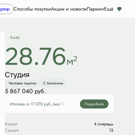
Забронировать
ртир
Способы покупки
Акции и новости
Паркинг
Ещё
№448
28.76
2
м
Студия
Чистовая отделка
С балконом
5 867 040 руб.
Ипотека
от 17 070 руб./мес
Подробнее
Корпус
4 очередь
Секция
13