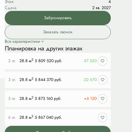
Этаж
4
Сдача
2 кв. 2027
Забронировать
Заказать звонок
Все характеристики
Планировка на других этажах
2
2 эт.
28.8 м
5 809 520 руб.
-57 520
2
3 эт.
28.8 м
5 844 370 руб.
-22 670
2
5 эт.
28.8 м
5 873 160 руб.
+6 120
2
6 эт.
28.8 м
5 867 040 руб.