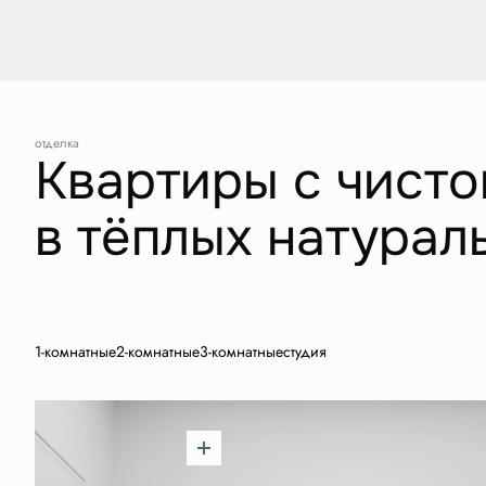
отделка
Квартиры с чисто
в тёплых натурал
1-комнатные
2-комнатные
3-комнатные
студия