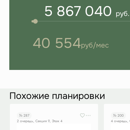
5 867 040
руб.
40 554
руб/мес
Похожие планировки
№ 287
№ 200
2 очередь, Секция 9, Этаж 4
4 очередь, 