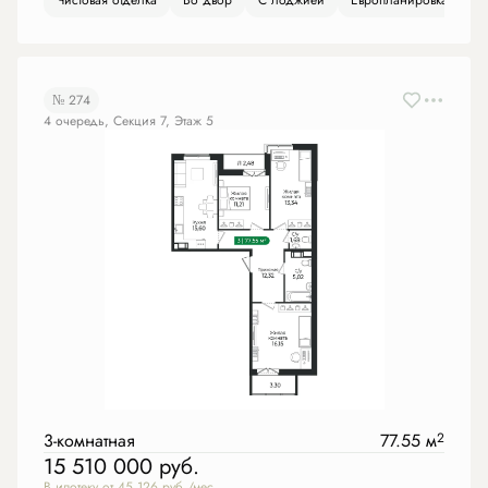
Чистовая отделка
Во двор
С лоджией
Европланировка
№ 274
4 очередь, Секция 7, Этаж 5
3-комнатная
77.55 м
2
15 510 000
руб.
В ипотеку от 45 126 руб./мес.