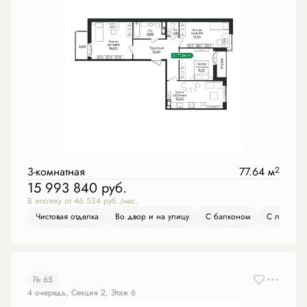
3-комнатная
77.64 м
2
15 993 840
руб.
В ипотеку от 46 534 руб./мес.
Чистовая отделка
Во двор и на улицу
С балконом
С лоджие
№ 65
4 очередь, Секция 2, Этаж 6