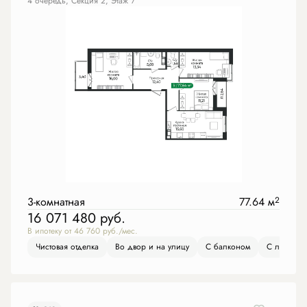
4 очередь, Секция 2, Этаж 7
3-комнатная
77.64 м
2
16 071 480
руб.
В ипотеку от 46 760 руб./мес.
Чистовая отделка
Во двор и на улицу
С балконом
С лоджие