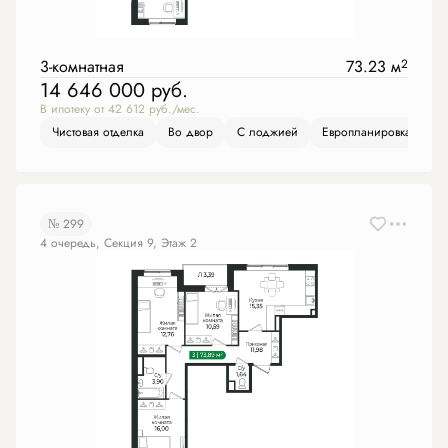
3-комнатная
73.23 м
2
14 646 000
руб.
В ипотеку от 42 612 руб./мес.
Чистовая отделка
Во двор
С лоджией
Европланировка
№ 299
4 очередь, Секция 9, Этаж 2