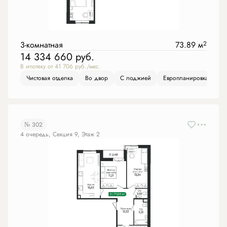
3-комнатная
73.89 м
2
14 334 660
руб.
В ипотеку от 41 706 руб./мес.
Чистовая отделка
Во двор
С лоджией
Европланировка
№ 302
4 очередь, Секция 9, Этаж 2