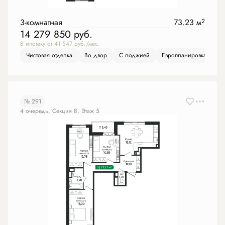
3-комнатная
73.23 м
2
14 279 850
руб.
В ипотеку от 41 547 руб./мес.
Чистовая отделка
Во двор
С лоджией
Европланировка
№ 291
4 очередь, Секция 8, Этаж 5