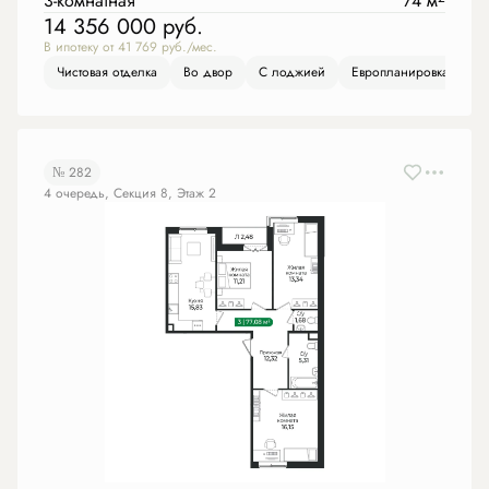
3-комнатная
74 м
14 356 000
руб.
В ипотеку от 41 769 руб./мес.
Чистовая отделка
Во двор
С лоджией
Европланировка
№ 282
4 очередь, Секция 8, Этаж 2