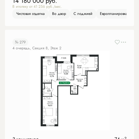
14 180 000
руб.
В ипотеку от 41 256 руб./мес.
Чистовая отделка
Во двор
С лоджией
Европланировка
№ 279
4 очередь, Секция 8, Этаж 2
2