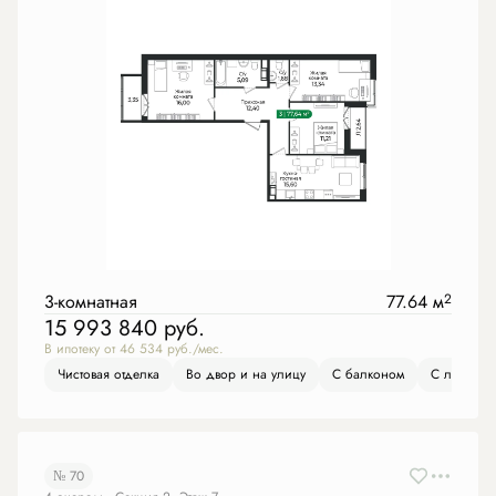
3-комнатная
77.64 м
2
15 993 840
руб.
В ипотеку от 46 534 руб./мес.
Чистовая отделка
Во двор и на улицу
С балконом
С лоджие
№ 70