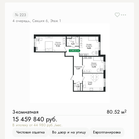
№ 223
4 очередь, Секция 6, Этаж 1
3-комнатная
80.52 м
2
15 459 840
руб.
В ипотеку от 44 980 руб./мес.
Чистовая отделка
Во двор и на улицу
Европланировка