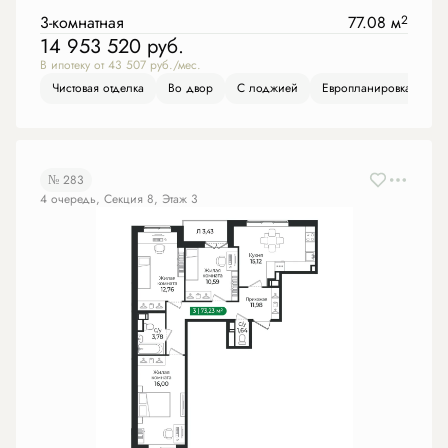
3-комнатная
77.08 м
2
14 953 520
руб.
В ипотеку от 43 507 руб./мес.
Чистовая отделка
Во двор
С лоджией
Европланировка
№ 283
4 очередь, Секция 8, Этаж 3