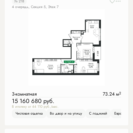
№ 218
4 очередь, Секция 5, Этаж 7
3-комнатная
73.24 м
2
15 160 680
руб.
В ипотеку от 44 110 руб./мес.
Чистовая отделка
Во двор и на улицу
С лоджией
Европлани