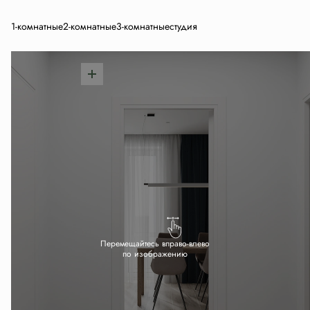
1-комнатные
2-комнатные
3-комнатные
студия
Перемещайтесь вправо-влево
по изображению