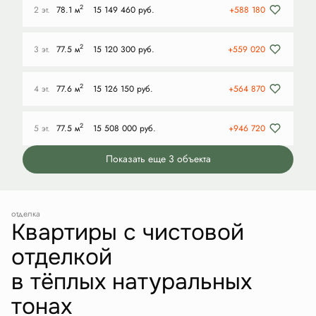
2
2 эт.
78.1 м
15 149 460 руб.
+588 180
2
3 эт.
77.5 м
15 120 300 руб.
+559 020
2
4 эт.
77.6 м
15 126 150 руб.
+564 870
2
5 эт.
77.5 м
15 508 000 руб.
+946 720
Показать еще 3 объектa
отделка
Квартиры с чистовой
отделкой
в тёплых натуральных
тонах