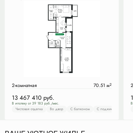
2-комнатная
70.51 м
2
2
13 467 410
руб.
В ипотеку от 39 183 руб./мес.
В
Чистовая отделка
Во двор
С балконом
С лоджией