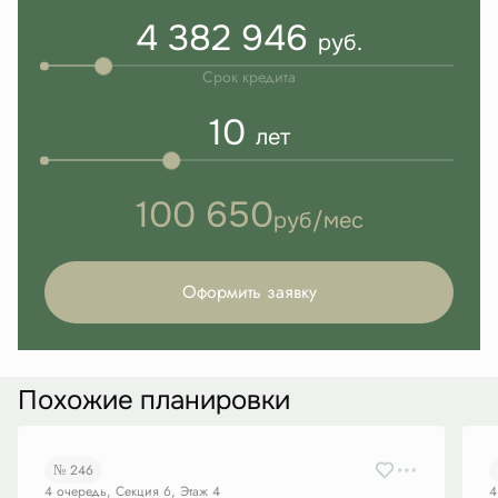
4 382 946
руб.
Срок кредита
10
лет
100 650
руб/мес
Оформить заявку
Похожие планировки
№ 246
4 очередь, Секция 6, Этаж 4
4