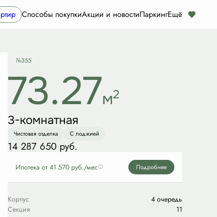
Забронировать
ртир
Способы покупки
Акции и новости
Паркинг
Ещё
№355
73.27
2
м
3-комнатная
Чистовая отделка
С лоджией
14 287 650 руб.
Ипотека
от 41 570 руб./мес
Подробнее
Корпус
4 очередь
Секция
11