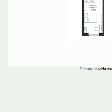
Планировка
На эт