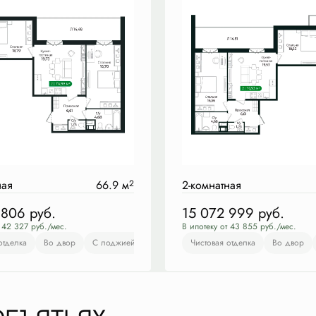
ная
66.9 м
2
2-комнатная
 806
руб.
15 072 999
руб.
т 42 327 руб./мес.
В ипотеку от 43 855 руб./мес.
отделка
товая отделка
Во двор
Во двор
С лоджией
С балконом
Европланировка
С лоджией
Чистовая отделка
Чистовая отделка
Во двор