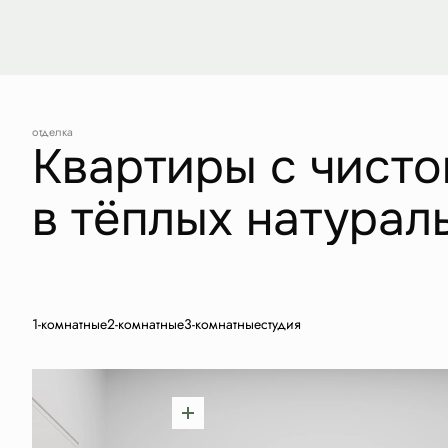
отделка
Квартиры с чисто
в тёплых натурал
1-комнатные
2-комнатные
3-комнатные
студия