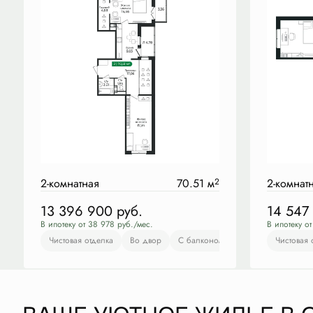
2-комнатная
70.51 м
2
2-комнат
13 396 900
руб.
14 547
В ипотеку от 38 978 руб./мес.
В ипотеку о
Чистовая отделка
Во двор
С балконом
С лоджией
Чистовая 
Чис