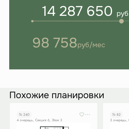
14 287 650
руб
98 758
руб/мес
Похожие планировки
№ 240
№ 82
4 очередь, Секция 6, Этаж 3
3 очередь, 