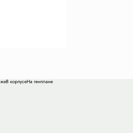
аже
В корпусе
На генплане