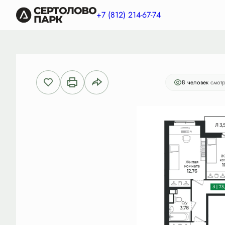
2
3-комнатная
73.27 м
14 287 650 руб.
+7 (812) 214-67-74
Ипоте
8 человек
смотр