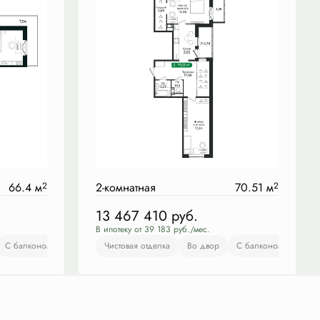
66.4 м
2
2-комнатная
70.51 м
2
13 467 410
руб.
В ипотеку от 39 183 руб./мес.
Во двор
С балконом
С лоджией
С лоджией
Чистовая отделка
Европланировка
Европланировка
Во двор
Чистовая отделка
С балконом
Во дв
С ло