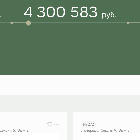
4 300 583
.
руб.
№ 272
Секция 5, Этаж 2
3 очередь, Секция 9, Этаж 3