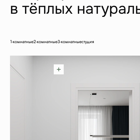
в тёплых натурал
1-комнатные
2-комнатные
3-комнатные
студия