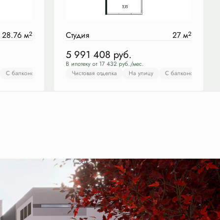
28.76 м
2
Студия
27 м
2
5 991 408
руб.
В ипотеку от 17 432 руб./мес.
оном
С балконом
Чистовая отделка
Чистовая отделка
На улицу
На улицу
С балконом
С балконом
Чист