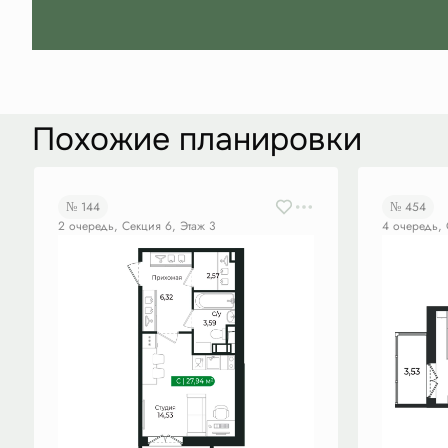
Похожие планировки
№ 144
№ 454
2 очередь, Секция 6, Этаж 3
4 очередь, 