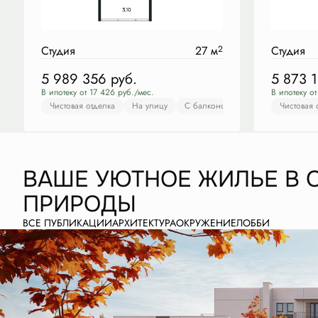
Студия
27 м
2
Студия
5 989 356
руб.
5 873 
В ипотеку от 17 426 руб./мес.
В ипотеку от
Чистовая отделка
На улицу
С балконом
Чистовая отделка
Чистовая 
ВАШЕ УЮТНОЕ ЖИЛЬЕ В 
ПРИРОДЫ
ВСЕ ПУБЛИКАЦИИ
АРХИТЕКТУРА
ОКРУЖЕНИЕ
ЛОББИ