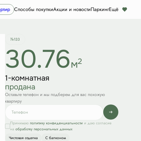
Квартира забронирована
ртир
Способы покупки
Акции и новости
Паркинг
Ещё
№133
30.76
2
м
1-комнатная
продана
Оставьте телефон и мы подберем для вас похожую
квартиру
Принимаю
политику конфиденциальности
и даю согласие
на
обработку персональных данных
Чистовая отделка
С балконом