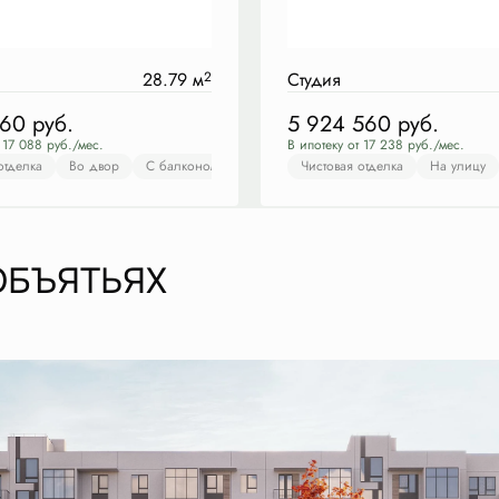
28.79 м
2
Студия
160
руб.
5 924 560
руб.
 17 088 руб./мес.
В ипотеку от 17 238 руб./мес.
отделка
На улицу
Во двор
С балконом
С балконом
Чистовая отделка
Чистовая отделка
Во двор
На улицу
С балк
ОБЪЯТЬЯХ