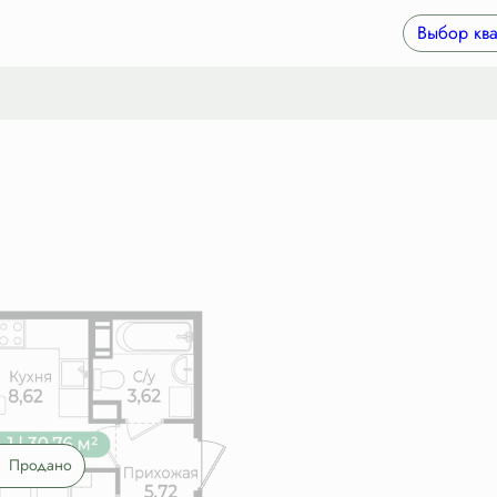
ека
от 18 884 руб./мес.
Выбор ква
Продано