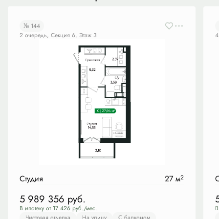
№ 144
2 очередь, Секция 6, Этаж 3
4
Студия
27 м
2
С
5 989 356
руб.
В ипотеку от 17 426 руб./мес.
В
Чистовая отделка
На улицу
С балконом