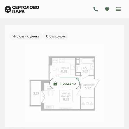
2
1-комнатная
30.76 м
Цена по запросу
Ипотека
от 18 526 руб./мес.
Чистовая отделка
С балконом
Продано