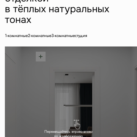
в тёплых натуральных
тонах
1-комнатные
2-комнатные
3-комнатные
студия
Перемещайтесь вправо-влево
по изображению