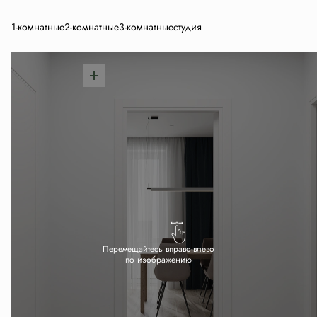
1-комнатные
2-комнатные
3-комнатные
студия
Перемещайтесь вправо-влево
по изображению