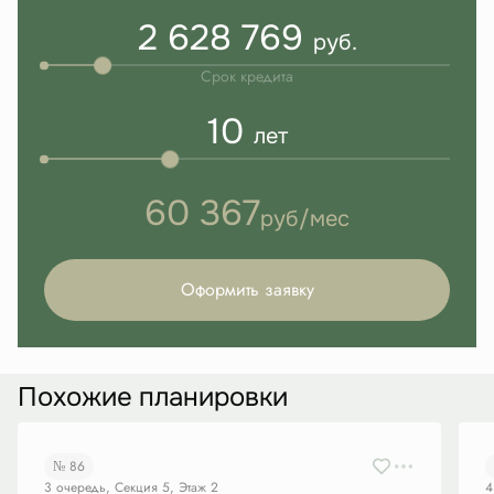
2 628 769
руб.
Срок кредита
10
лет
60 367
руб/мес
Оформить заявку
Похожие планировки
№ 86
3 очередь, Секция 5, Этаж 2
4