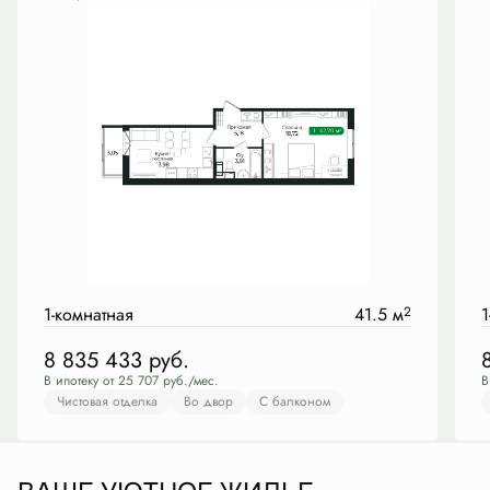
1-комнатная
41.5 м
2
1
8 835 433
руб.
В ипотеку от 25 707 руб./мес.
В
Чистовая отделка
Во двор
С балконом