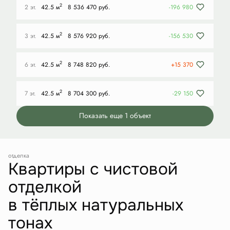
2
2 эт.
42.5 м
8 536 470 руб.
-196 980
2
3 эт.
42.5 м
8 576 920 руб.
-156 530
2
6 эт.
42.5 м
8 748 820 руб.
+15 370
2
7 эт.
42.5 м
8 704 300 руб.
-29 150
Показать еще 1 объект
отделка
Квартиры с чистовой
отделкой
в тёплых натуральных
тонах