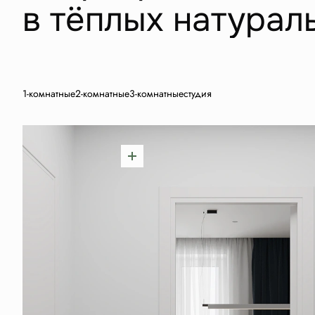
в тёплых натурал
1-комнатные
2-комнатные
3-комнатные
студия