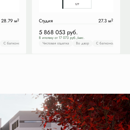
28.79 м
2
Студия
27.3 м
2
5 868 053
руб.
В ипотеку от 17 073 руб./мес.
коном
С балконом
Чистовая отделка
Чистовая отделка
На улицу
Во двор
С балконом
С балконом
Чист