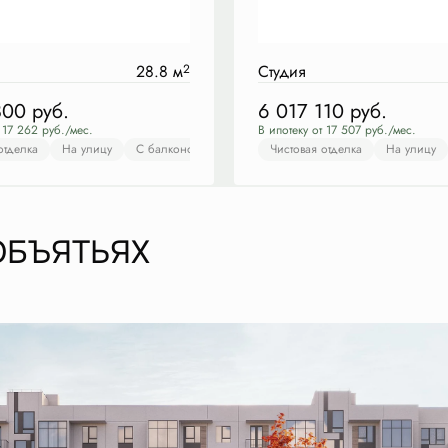
28.8 м
2
Студия
800
руб.
6 017 110
руб.
 17 262 руб./мес.
В ипотеку от 17 507 руб./мес.
отделка
истовая отделка
На улицу
Во двор
С балконом
С балконом
Чистовая отделка
Гардеробная
Чистовая отделка
На улицу
На улицу
С бал
ОБЪЯТЬЯХ