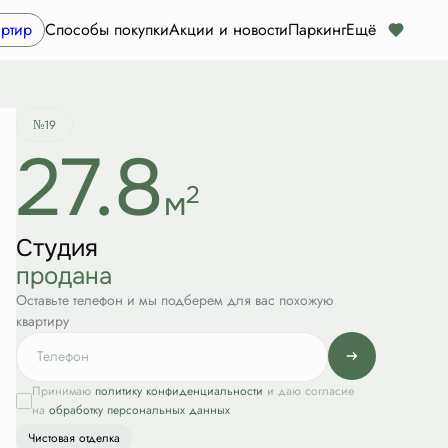
Квартира забронирована
ртир
Способы покупки
Акции и новости
Паркинг
Ещё
№19
27.8
2
м
Студия
продана
Оставьте телефон и мы подберем для вас похожую
квартиру
Принимаю
политику конфиденциальности
и даю согласие
на
обработку персональных данных
Чистовая отделка