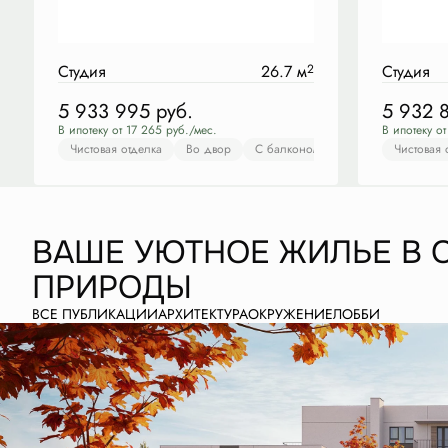
Студия
26.7 м
2
Студия
5 933 995
руб.
5 932 
В ипотеку от 17 265 руб./мес.
В ипотеку от
Чистовая отделка
Во двор
С балконом
Гардеробная
Чистовая 
Ч
ВАШЕ УЮТНОЕ ЖИЛЬЕ В 
ПРИРОДЫ
ВСЕ ПУБЛИКАЦИИ
АРХИТЕКТУРА
ОКРУЖЕНИЕ
ЛОББИ