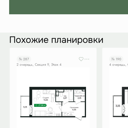
Похожие планировки
№ 287
№ 190
2 очередь, Секция 9, Этаж 4
4 очередь, 