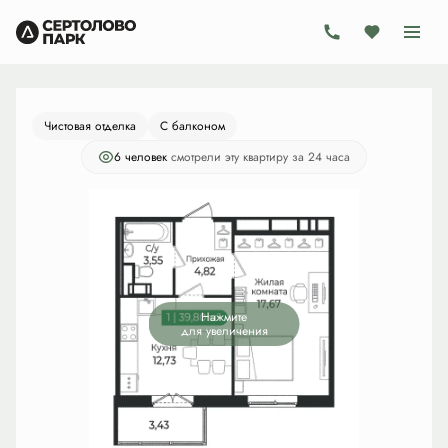
2
1-комнатная
39.8 м
7 840 600 руб.
Ипотека
от 22 812 руб./мес.
Чистовая отделка
С балконом
6 человек
смотрели эту квартиру за 24 часа
Нажмите
для увеличения