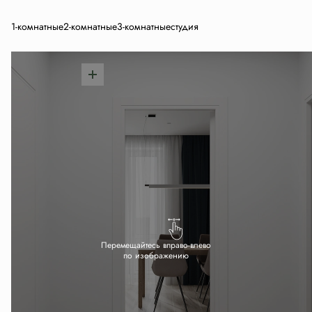
1-комнатные
2-комнатные
3-комнатные
студия
Перемещайтесь вправо-влево
по изображению