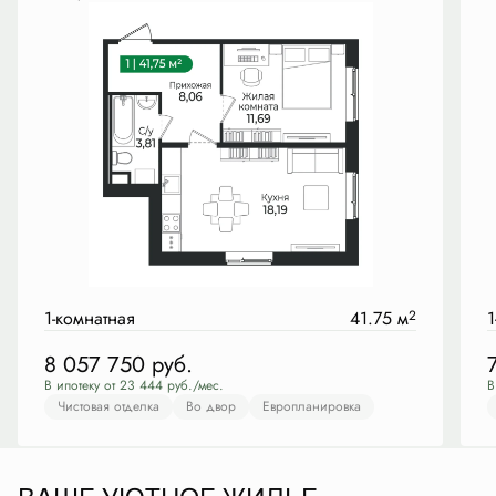
1-комнатная
41.75 м
2
1
8 057 750
руб.
В ипотеку от 23 444 руб./мес.
В
Чистовая отделка
Во двор
Европланировка