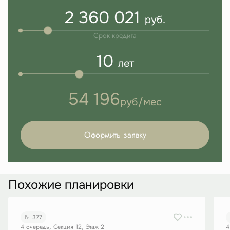
2 360 021
руб.
Срок кредита
10
лет
54 196
руб/мес
Оформить заявку
Похожие планировки
№ 377
4 очередь, Секция 12, Этаж 2
4