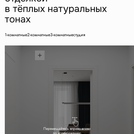
в тёплых натуральных
тонах
1-комнатные
2-комнатные
3-комнатные
студия
Перемещайтесь вправо-влево
по изображению