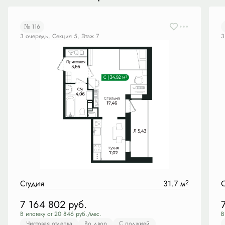
№ 116
3 очередь, Секция 5, Этаж 7
3
Студия
31.7 м
2
С
7 164 802
руб.
В ипотеку от 20 846 руб./мес.
В
Чистовая отделка
Во двор
С лоджией