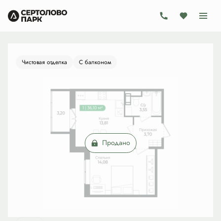
2
1-комнатная
34.6 м
Цена по запросу
Ипотека
от 21 701 руб./мес.
Чистовая отделка
С балконом
Продано