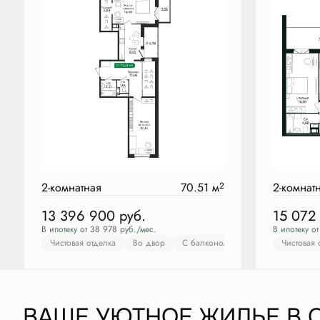
2-комнатная
70.51 м
2
2-комнат
13 396 900
руб.
15 072
В ипотеку от 38 978 руб./мес.
В ипотеку о
Чистовая отделка
Во двор
С балконом
С лоджией
Чистовая 
Чис
ВАШЕ УЮТНОЕ ЖИЛЬЕ В 