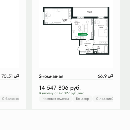
70.51 м
2
2-комнатная
66.9 м
2
14 547 806
руб.
В ипотеку от 42 327 руб./мес.
вая отделка
С балконом
Во двор
С лоджией
Чистовая отделка
С балконом
Чистовая отделка
С лоджией
Во двор
Во двор
Европланировка
С лоджией
С балконом
Европ