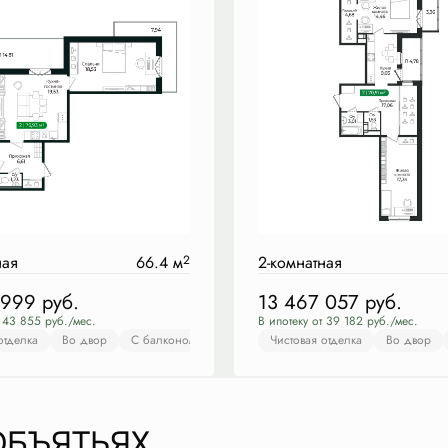
ная
66.4 м
2
2-комнатная
 999
руб.
13 467 057
руб.
т 43 855 руб./мес.
В ипотеку от 39 182 руб./мес.
отделка
товая отделка
Во двор
Во двор
С балконом
С балконом
С лоджией
С лоджией
Чистовая отделка
Европланировка
Во двор
Чисто
ОБЪЯТЬЯХ