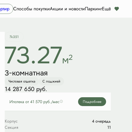
Забронировать
ртир
Способы покупки
Акции и новости
Паркинг
Ещё
№351
73.27
2
м
3-комнатная
Чистовая отделка
С лоджией
14 287 650 руб.
Ипотека
от 41 570 руб./мес
Подробнее
Корпус
4 очередь
Секция
11