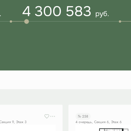
4 300 583
.
руб.
№ 258
Секция 9, Этаж 3
4 очередь, Секция 6, Этаж 6