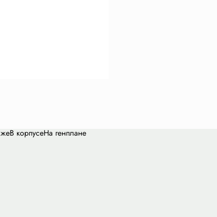
аже
В корпусе
На генплане