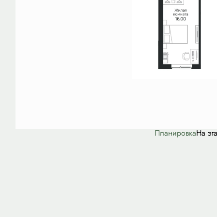
Планировка
На эт