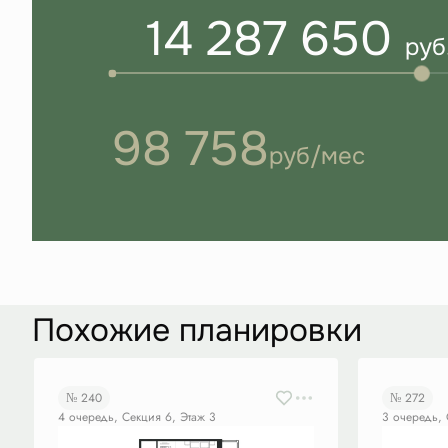
14 287 650
руб
98 758
руб/мес
Похожие планировки
№ 240
№ 272
4 очередь, Секция 6, Этаж 3
3 очередь, 