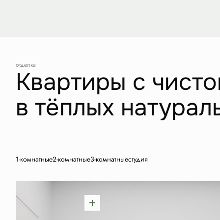
отделка
Квартиры с чисто
в тёплых натурал
1-комнатные
2-комнатные
3-комнатные
студия